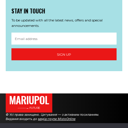
STAY IN TOUCH
To be updated with all the latest news, offers and special
announcements.
SIGN UP
MARIUPOL
———→ FUTURE
© Усі права захищено. Цитування — з активним посиланням.
Видання входить до
медіа-групи MistoOnline