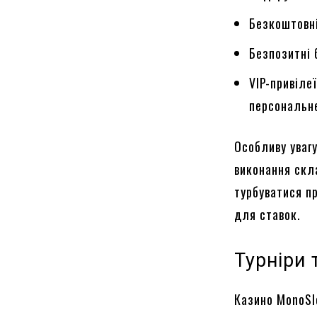
Безкоштовні
Безпозитні 
VIP-привіле
персональне
Особливу уваг
виконання скл
турбуватися п
для ставок.
Турніри 
Казино MonoSl