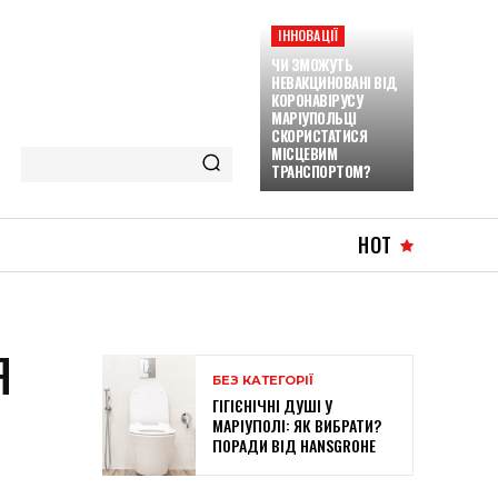
ІННОВАЦІЇ
ЧИ ЗМОЖУТЬ
НЕВАКЦИНОВАНІ ВІД
КОРОНАВІРУСУ
МАРІУПОЛЬЦІ
СКОРИСТАТИСЯ
МІСЦЕВИМ
ТРАНСПОРТОМ?
HOT
Я
БЕЗ КАТЕГОРІЇ
ГІГІЄНІЧНІ ДУШІ У
МАРІУПОЛІ: ЯК ВИБРАТИ?
ПОРАДИ ВІД HANSGROHE