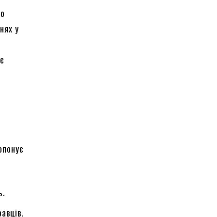
що
нях у
ає
а
опонує
ь.
авців.