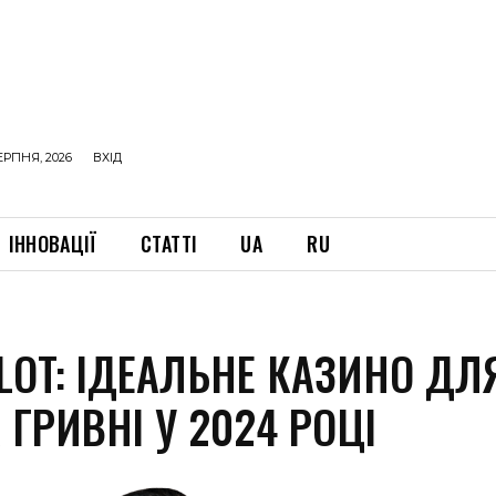
ЕРПНЯ, 2026
ВХІД
ІННОВАЦІЇ
СТАТТІ
UA
RU
LOT: ІДЕАЛЬНЕ КАЗИНО ДЛ
 ГРИВНІ У 2024 РОЦІ