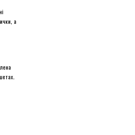
ні
ички, а
блена
ншетах.