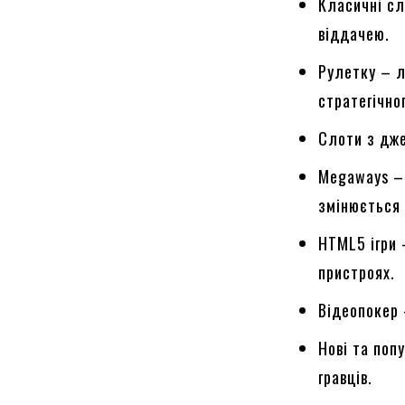
Класичні сл
віддачею.
Рулетку – л
стратегічно
Слоти з дже
Megaways – 
змінюється
HTML5 ігри 
пристроях.
Відеопокер 
Нові та поп
гравців.