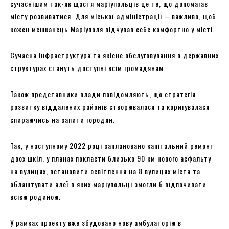
сучаснішим так-як щастя маріупольців це те, що допомагає
місту розвиватися. Для міської адміністрації – важливо, щоб
кожен мешканець Маріуполя відчував себе комфортно у місті.
Сучасна інфраструктура та якісне обслуговування в державних
структурах стануть доступні всім громадянам.
Також представники влади повідомляють, що стратегія
розвитку віддалених районів створювалася та коригувалася
спираючись на запити городян.
Так, у наступному 2022 році заплановано капітальний ремонт
двох шкіл, у планах покласти близько 90 км нового асфальту
на вулицях, встановити освітлення на 8 вулицях міста та
облаштувати алеї в яких маріупольці змогли б відпочивати
всією родиною.
У рамках проекту вже збудовано нову амбулаторію в