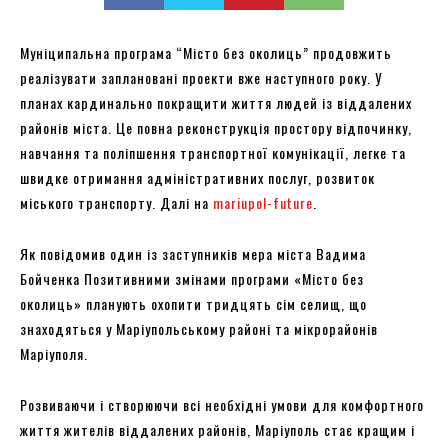
Муніципальна програма “Місто без околиць” продовжить
реалізувати заплановані проекти вже наступного року. У
планах кардинально покращити життя людей із віддалених
районів міста. Це повна реконструкція простору відпочинку,
навчання та поліпшення транспортної комунікації, легке та
швидке отримання адміністративних послуг, розвиток
міського транспорту. Далі на
mariupol-future
.
Як повідомив один із заступників мера міста Вадима
Бойченка Позитивними змінами програми «Місто без
околиць» планують охопити тридцять сім селищ, що
знаходяться у Маріупольському районі та мікрорайонів
Маріуполя.
Розвиваючи і створюючи всі необхідні умови для комфортного
життя жителів віддалених районів, Маріуполь стає кращим і