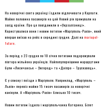
На новорічні свята українці їздили відпочивати у Карпати.
Майже половина пасажирів на цей Новий рік прямували на
захід країни. Про це повідомили в «Укрзалізниці».
Користувалися вони і новим потягом «Маріуполь-Рахів», який
вперше виїхав на рейс в середині грудня. Далі на
mariupol-
future
.
За період з 23 грудня по 10 січня потягами подорожували
півтора мільйона українців. Найпопулярнішими маршрутами
були «Лисичанськ – Ужгород» та «Дніпро – Трускавець».
Є у списку і поїзди з Маріуполя. Наприклад, «Маріуполь –
Львів» перевіз майже 15 тисяч пасажирів за новорічні
канікули. А «Маріуполь-Рахів» близько 10 тисяч.
Новим потягом їздила і маріупольчанка Катерина. Білет