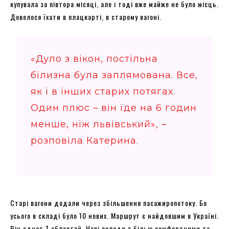
купувала за півтора місяці, але і тоді вже майже не було місць.
Довелося їхати в плацкарті, в старому вагоні.
«Дуло з вікон, постільна
білизна була заплямована. Все,
як і в інших старих потягах.
Один плюс – він їде на 6 годин
менше, ніж львівський», –
розповіла Катерина.
Старі вагони додали через збільшення пасажиропотоку. Бо
усього в складі було 10 нових. Маршрут є найдовшим в Україні.
Він єднає 7 областей. Нові склади є більш комфортними та