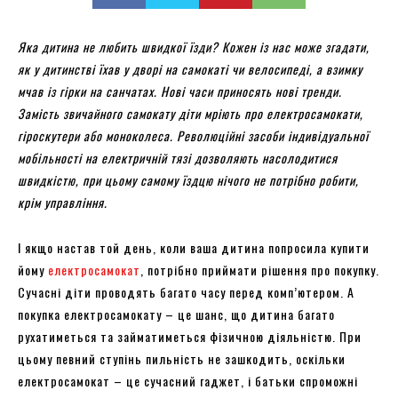
Яка дитина не любить швидкої їзди? Кожен із нас може згадати,
як у дитинстві їхав у дворі на самокаті чи велосипеді, а взимку
мчав із гірки на санчатах. Нові часи приносять нові тренди.
Замість звичайного самокату діти мріють про електросамокати,
гіроскутери або моноколеса. Революційні засоби індивідуальної
мобільності на електричній тязі дозволяють насолодитися
швидкістю, при цьому самому їздцю нічого не потрібно робити,
крім управління.
І якщо настав той день, коли ваша дитина попросила купити
йому
електросамокат
, потрібно приймати рішення про покупку.
Сучасні діти проводять багато часу перед комп’ютером. А
покупка електросамокату – це шанс, що дитина багато
рухатиметься та займатиметься фізичною діяльністю. При
цьому певний ступінь пильність не зашкодить, оскільки
електросамокат – це сучасний гаджет, і батьки спроможні