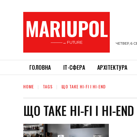
MARIUPOL
———→ FUTURE
ЧЕТВЕР, 6 С
ГОЛОВНА
ІТ-СФЕРА
АРХІТЕКТУРА
HOME
TAGS
ЩО ТАКЕ HI-FI І HI-END
ЩО ТАКЕ HI-FI І HI-END