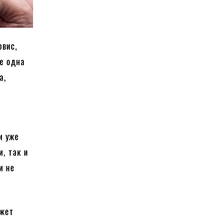
рвис,
е одна
а,
и уже
, так и
и не
ожет