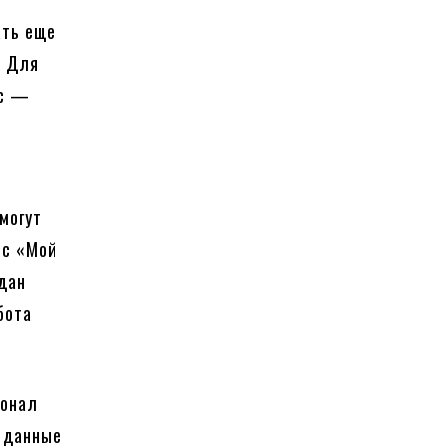
ать еще
. Для
ис —
могут
ис «Мой
дан
бота
ионал
е данные