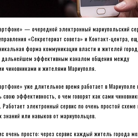
артфоне» — очередной электронный мариупольский се
управления «Секретериат совета» и Контакт-центра, ещ
никальная форма коммуникации власти и жителей город
т дальнейшем эффективным каналом общения между
и чиновниками и жителями Мариуполя.
артфоне» уже длительное время работает в Мариуполе 
ь свою эффективность, о чем говорят как сами чиновники
. Работает электронный сервис по очень простой схеме 
х знаний или навыков от мариупольцев.
ис очень просто: через сервис каждый житель города м