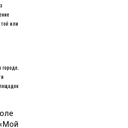
ез
ение
 той или
 городе.
ти
площадок
поле
 «Мой