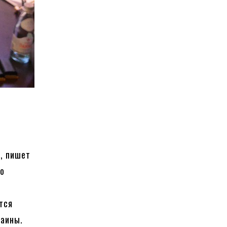
, пишет
шо
тся
раины.