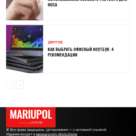
НОСА
ДРУГОЕ
КАК ВЫБРАТЬ ОФИСНЫЙ НОУТБУК: 4
РЕКОМЕНДАЦИИ
MARIUPOL
———→ FUTURE
© Все права защищены. Цитирование — с активной ссылкой.
Издание входит в
медиагруппу MistoOnline