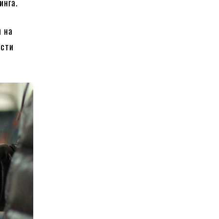
инга.
я на
ости