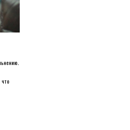
льнению.
 что