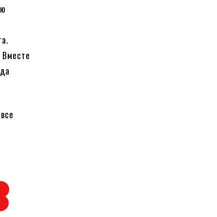
ую
та.
. Вместе
зда
 все