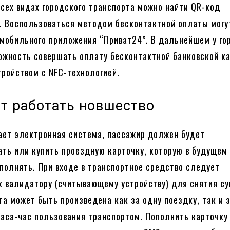
всех видах городского транспорта можно найти QR-код
. Воспользоваться методом бесконтактной оплаты могу
мобильного приложения “Приват24”. В дальнейшем у го
ожность совершать оплату бесконтактной банковской к
ройством с NFC-технологией.
ет работать новшество
ает электронная система, пассажир должен будет
ать или купить проездную карточку, которую в будущем
полнять. При входе в транспортное средство следует
к валидатору (считывающему устройству) для снятия с
та может быть произведена как за одну поездку, так и 
аса-час пользования транспортом. Пополнить карточку