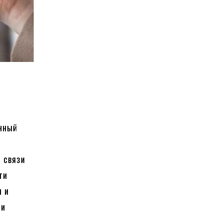
онный
 связи
ти
ы и
ли