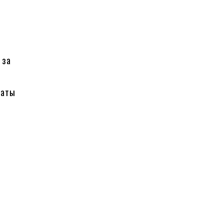
 за
латы