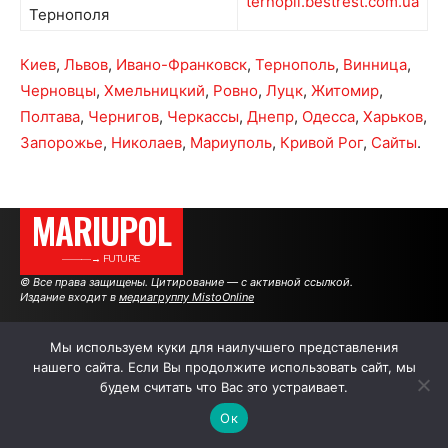
ternopil.bestrest.com.ua
Тернополя
Киев
,
Львов
,
Ивано-Франковск
,
Тернополь
,
Винница
,
Черновцы
,
Хмельницкий
,
Ровно
,
Луцк
,
Житомир
,
Полтава
,
Чернигов
,
Черкассы
,
Днепр
,
Одесса
,
Харьков
,
Запорожье
,
Николаев
,
Мариуполь
,
Кривой Рог
,
Сайты
.
MARIUPOL
———→ FUTURE
© Все права защищены. Цитирование — с активной ссылкой.
Издание входит в
медиагруппу MistoOnline
Мы используем куки для наилучшего представления
АВТОРЫ
РЕКЛАМА НА САЙТЕ
нашего сайта. Если Вы продолжите использовать сайт, мы
будем считать что Вас это устраивает.
Ок
.
.
.