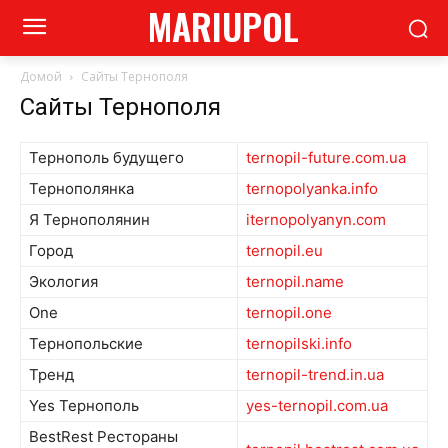
MARIUPOL
Домой
Сайты Тернополя
Сайты Тернополя
Тернополь будущего
ternopil-future.com.ua
Тернополянка
ternopolyanka.info
Я Тернополянин
iternopolyanyn.com
Город
ternopil.eu
Экология
ternopil.name
One
ternopil.one
Тернопольские
ternopilski.info
Тренд
ternopil-trend.in.ua
Yes Тернополь
yes-ternopil.com.ua
BestRest Рестораны