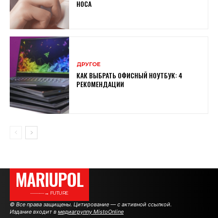
НОСА
ДРУГОЕ
КАК ВЫБРАТЬ ОФИСНЫЙ НОУТБУК: 4
РЕКОМЕНДАЦИИ
MARIUPOL
———→ FUTURE
© Все права защищены. Цитирование — с активной ссылкой.
Издание входит в
медиагруппу MistoOnline