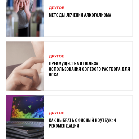
ДРУГОЕ
МЕТОДЫ ЛЕЧЕНИЯ АЛКОГОЛИЗМА
ДРУГОЕ
ПРЕИМУЩЕСТВА И ПОЛЬЗА
ИСПОЛЬЗОВАНИЯ СОЛЕВОГО РАСТВОРА ДЛЯ
НОСА
ДРУГОЕ
КАК ВЫБРАТЬ ОФИСНЫЙ НОУТБУК: 4
РЕКОМЕНДАЦИИ