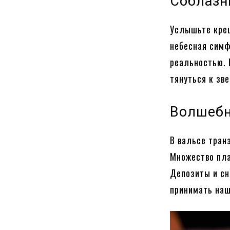
Соблазн
Услышьте крещ
небесная симф
реальностью. 
тянуться к зв
Волшебн
В вальсе тран
Множество пла
Депозиты и сн
принимать наш