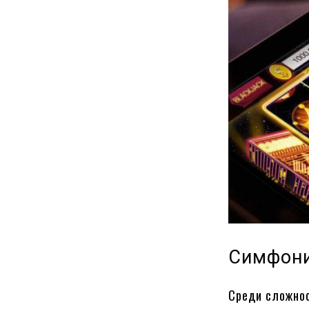
Симфон
Среди сложнос