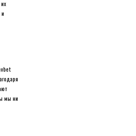
 их
 и
avbet
лагодаря
ают
бы мы ни