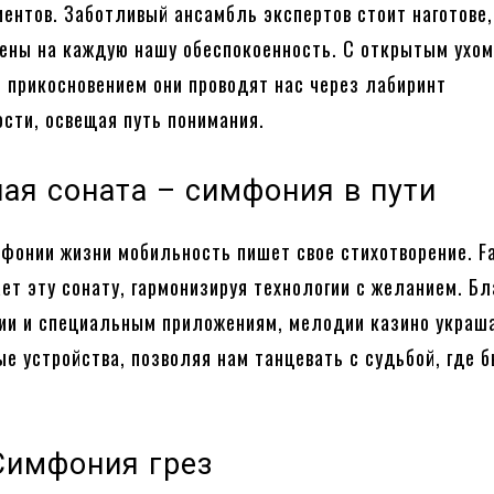
ентов. Заботливый ансамбль экспертов стоит наготове,
ены на каждую нашу обеспокоенность. С открытым ухом
 прикосновением они проводят нас через лабиринт
сти, освещая путь понимания.
ая соната – симфония в пути
фонии жизни мобильность пишет свое стихотворение. F
ает эту сонату, гармонизируя технологии с желанием. Б
ии и специальным приложениям, мелодии казино украш
е устройства, позволяя нам танцевать с судьбой, где 
Симфония грез