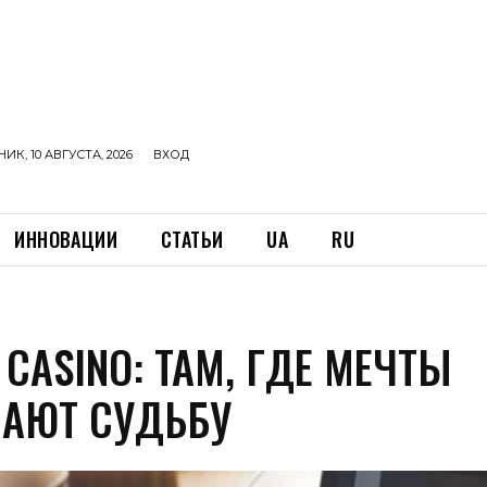
К, 10 АВГУСТА, 2026
ВХОД
ИННОВАЦИИ
СТАТЬИ
UA
RU
 CASINO: ТАМ, ГДЕ МЕЧТЫ
АЮТ СУДЬБУ