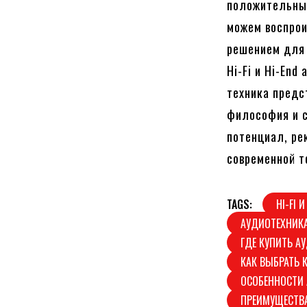
положительные
можем воспрои
решением для 
Hi-Fi и Hi-End
техника предс
философия и с
потенциал, ре
современной те
TAGS:
HI-FI 
АУДИОТЕХНИКА
ГДЕ КУПИТЬ АУ
КАК ВЫБРАТЬ 
ОСОБЕННОСТИ 
ПРЕИМУЩЕСТВА 