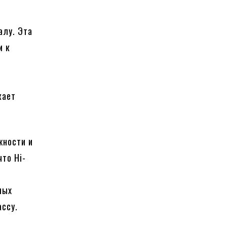
алу. Эта
м к
кает
жности и
что Hi-
ных
ассу.