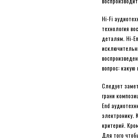
воспроизводит
Hi-Fi аудиоте
технология во
деталям. Hi-E
исключительны
воспроизведен
вопрос: какую
Следует замет
грани компози
End аудиотехн
электронику. 
критерий. Кро
Для того чтоб