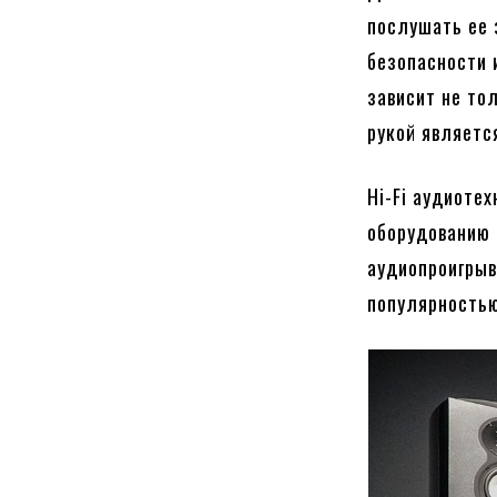
послушать ее 
безопасности 
зависит не то
рукой являетс
Hi-Fi аудиоте
оборудованию 
аудиопроигрыв
популярностью