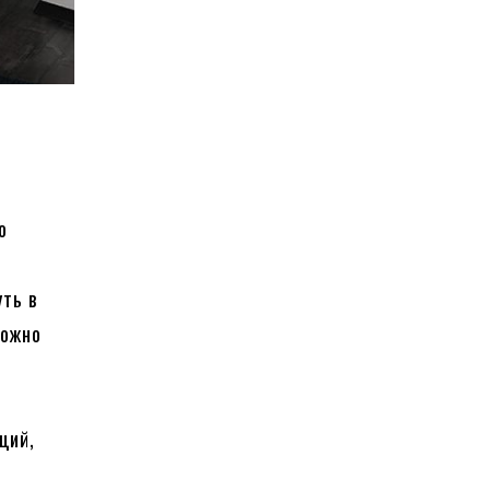
о
уть в
можно
ций,