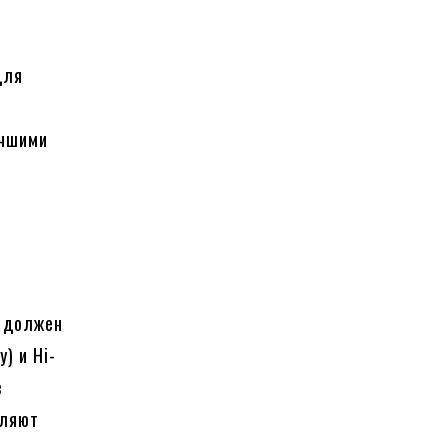
для
учшими
, должен
y) и Hi-
з
оляют