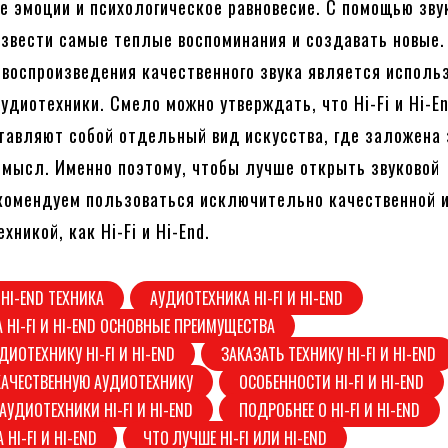
 эмоции и психологическое равновесие. С помощью зву
звести самые теплые воспоминания и создавать новые
воспроизведения качественного звука является исполь
 аудиотехники. Смело можно утверждать, что Hi-Fi и Hi-E
тавляют собой отдельный вид искусства, где заложена 
мысл. Именно поэтому, чтобы лучше открыть звуковой
комендуем пользоваться исключительно качественной 
хникой, как Hi-Fi и Hi-End.
И HI-END ТЕХНИКА
АУДИОТЕХНИКА HI-FI И HI-END
 HI-FI И HI-END ОСНОВНЫЕ ПРЕИМУЩЕСТВА
ДИОТЕХНИКУ HI-FI И HI-END
ЗАКАЗАТЬ ТЕХНИКУ HI-FI И HI-END
КАЧЕСТВЕННУЮ АУДИОТЕХНИКУ
ОСОБЕННОСТИ HI-FI И HI-END
АУДИОТЕХНИКИ HI-FI И HI-END
ПОДРОБНЕЕ О HI-FI И HI-END
HI-FI И HI-END
ЧТО ЛУЧШЕ HI-FI ИЛИ HI-END