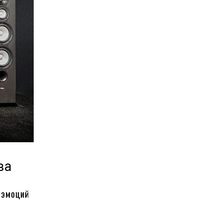
ва
 эмоций