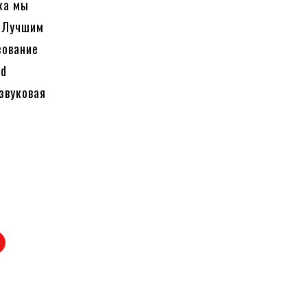
ка мы
. Лучшим
зование
nd
звуковая
и