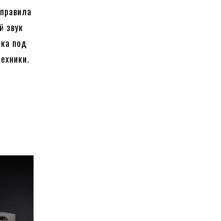
 правила
й звук
чка под
ехники.