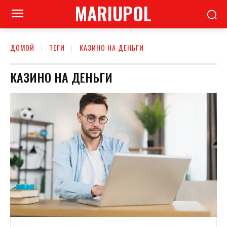
MARIUPOL
ДОМОЙ
ТЕГИ
КАЗИНО НА ДЕНЬГИ
КАЗИНО НА ДЕНЬГИ