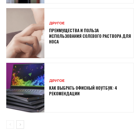
ДРУГОЕ
ПРЕИМУЩЕСТВА И ПОЛЬЗА
ИСПОЛЬЗОВАНИЯ СОЛЕВОГО РАСТВОРА ДЛЯ
НОСА
ДРУГОЕ
КАК ВЫБРАТЬ ОФИСНЫЙ НОУТБУК: 4
РЕКОМЕНДАЦИИ