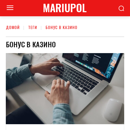
MARIUPOL
ДОМОЙ
ТЕГИ
БОНУС В КАЗИНО
БОНУС В КАЗИНО