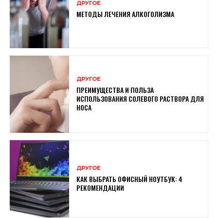
ДРУГОЕ
МЕТОДЫ ЛЕЧЕНИЯ АЛКОГОЛИЗМА
ДРУГОЕ
ПРЕИМУЩЕСТВА И ПОЛЬЗА
ИСПОЛЬЗОВАНИЯ СОЛЕВОГО РАСТВОРА ДЛЯ
НОСА
ДРУГОЕ
КАК ВЫБРАТЬ ОФИСНЫЙ НОУТБУК: 4
РЕКОМЕНДАЦИИ