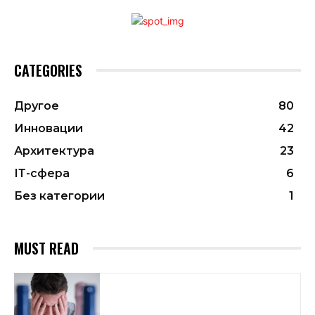
CATEGORIES
Другое
80
Инновации
42
Архитектура
23
ІТ-сфера
6
Без категории
1
MUST READ